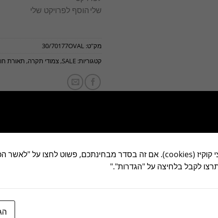
הוסף לפרויקט שלי
מק"ט:
30/70177OVAL
קטגוריות:
SALE
,
צמודי תקרה
,
תאורת חו
"אנו משתמשים בקובצי קוקיז (cookies). אם זה בסדר מבחינתכם, פשוט לחצו ע
 תרצו לקבל בלחיצה על "הגדרות"."
לבן
הג