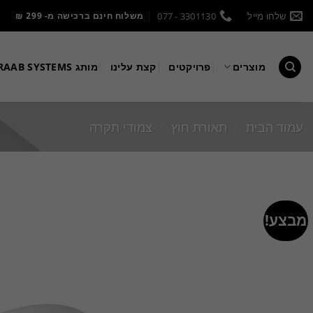
שלחו מייל
3301130 - 077
משלוח חינם ברכישה מ- 299 ₪
מוצרים
פרויקטים
קצת עלינו
מותג KRAAB SYSTEMS
עמוד הבית
/
תאורת חוץ
/
צמודי תקרה
מבצע!