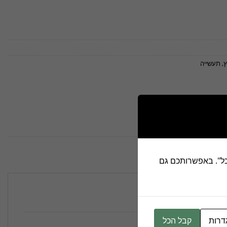
ץ
,
תעשייה
ל "לאשר הכל". באפשרותכם גם
דרות
קבל הכל